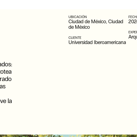
UBICACIÓN
FECH
Ciudad de México, Ciudad
202
de México
EXPE
Arqu
CLIENTE
Universidad Iberoamericana
ados:
zotea
grado
las
ve la