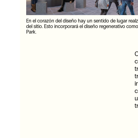
En el corazón del diseño hay un sentido de lugar realz
del sitio. Esto incorporará el diseño regenerativo com
Park.
C
c
t
t
i
c
u
t