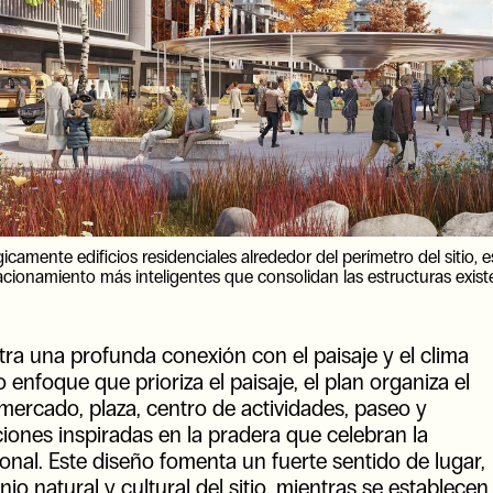
icamente edificios residenciales alrededor del perímetro del sitio,
acionamiento más inteligentes que consolidan las estructuras exist
ra una profunda conexión con el paisaje y el clima
enfoque que prioriza el paisaje, el plan organiza el
 (mercado, plaza, centro de actividades, paseo y
ciones inspiradas en la pradera que celebran la
ional. Este diseño fomenta un fuerte sentido de lugar,
nio natural y cultural del sitio, mientras se establecen