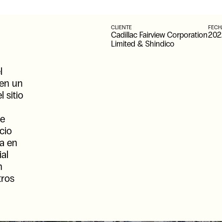
CLIENTE
FECH
Cadillac Fairview Corporation
202
Limited & Shindico
l
 en un
 sitio
ue
cio
a en
ial
n
tros