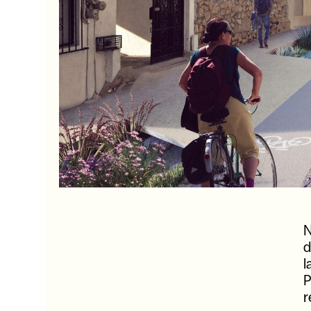
N
d
l
P
r