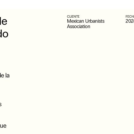
de
CLIENTE
FECH
Mexican Urbanists
202
Association
do
e la
s
que