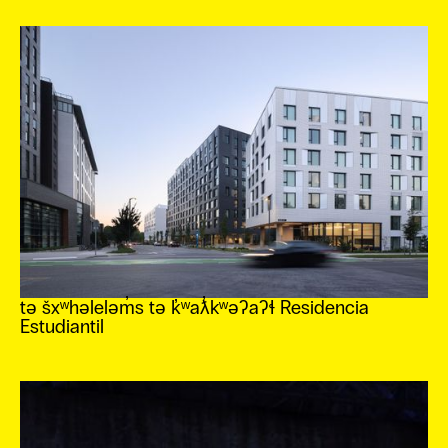
EN
tə šxʷhəleləm̓s tə k̓ʷaƛ̓kʷəʔaʔɬ Residencia
Estudiantil